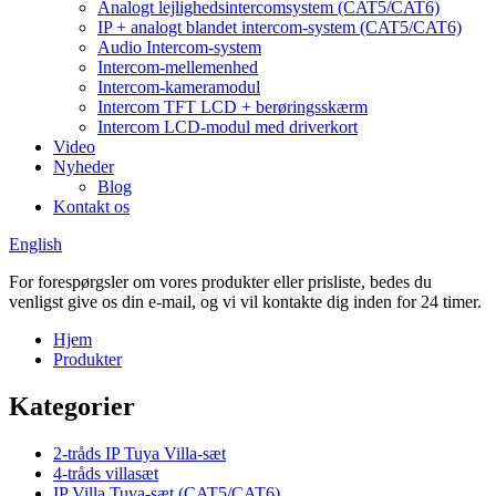
Analogt lejlighedsintercomsystem (CAT5/CAT6)
IP + analogt blandet intercom-system (CAT5/CAT6)
Audio Intercom-system
Intercom-mellemenhed
Intercom-kameramodul
Intercom TFT LCD + berøringsskærm
Intercom LCD-modul med driverkort
Video
Nyheder
Blog
Kontakt os
English
For forespørgsler om vores produkter eller prisliste, bedes du
venligst give os din e-mail, og vi vil kontakte dig inden for 24 timer.
Hjem
Produkter
Kategorier
2-tråds IP Tuya Villa-sæt
4-tråds villasæt
IP Villa Tuya-sæt (CAT5/CAT6)