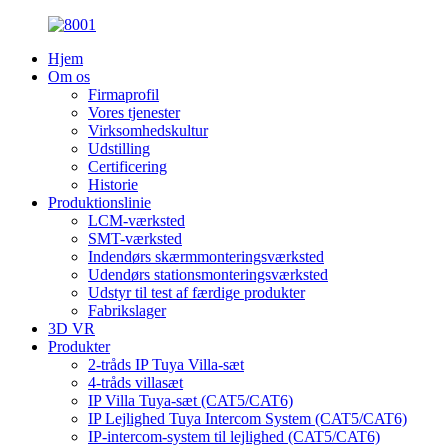
Hjem
Om os
Firmaprofil
Vores tjenester
Virksomhedskultur
Udstilling
Certificering
Historie
Produktionslinie
LCM-værksted
SMT-værksted
Indendørs skærmmonteringsværksted
Udendørs stationsmonteringsværksted
Udstyr til test af færdige produkter
Fabrikslager
3D VR
Produkter
2-tråds IP Tuya Villa-sæt
4-tråds villasæt
IP Villa Tuya-sæt (CAT5/CAT6)
IP Lejlighed Tuya Intercom System (CAT5/CAT6)
IP-intercom-system til lejlighed (CAT5/CAT6)