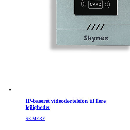
IP-baseret videodørtelefon til flere
lejligheder
SE MERE