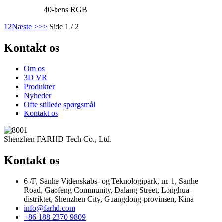
40-bens RGB
1
2
Næste >
>>
Side 1 / 2
Kontakt os
Om os
3D VR
Produkter
Nyheder
Ofte stillede spørgsmål
Kontakt os
Shenzhen FARHD Tech Co., Ltd.
Kontakt os
6 /F, Sanhe Videnskabs- og Teknologipark, nr. 1, Sanhe
Road, Gaofeng Community, Dalang Street, Longhua-
distriktet, Shenzhen City, Guangdong-provinsen, Kina
info@farhd.com
+86 188 2370 9809