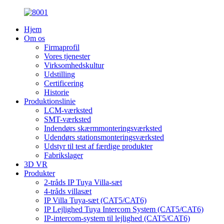
Hjem
Om os
Firmaprofil
Vores tjenester
Virksomhedskultur
Udstilling
Certificering
Historie
Produktionslinie
LCM-værksted
SMT-værksted
Indendørs skærmmonteringsværksted
Udendørs stationsmonteringsværksted
Udstyr til test af færdige produkter
Fabrikslager
3D VR
Produkter
2-tråds IP Tuya Villa-sæt
4-tråds villasæt
IP Villa Tuya-sæt (CAT5/CAT6)
IP Lejlighed Tuya Intercom System (CAT5/CAT6)
IP-intercom-system til lejlighed (CAT5/CAT6)