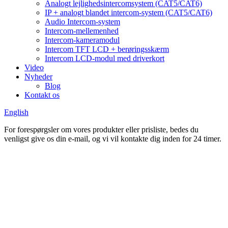
Analogt lejlighedsintercomsystem (CAT5/CAT6)
IP + analogt blandet intercom-system (CAT5/CAT6)
Audio Intercom-system
Intercom-mellemenhed
Intercom-kameramodul
Intercom TFT LCD + berøringsskærm
Intercom LCD-modul med driverkort
Video
Nyheder
Blog
Kontakt os
English
For forespørgsler om vores produkter eller prisliste, bedes du
venligst give os din e-mail, og vi vil kontakte dig inden for 24 timer.