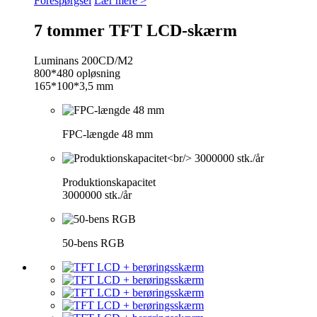
Forespørgsel
Lær mere >
7 tommer TFT LCD-skærm
Luminans 200CD/M2
800*480 opløsning
165*100*3,5 mm
FPC-længde 48 mm
Produktionskapacitet
3000000 stk./år
50-bens RGB