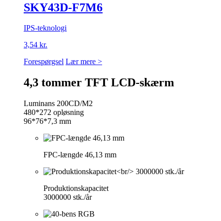
SKY43D-F7M6
IPS-teknologi
3,54 kr.
Forespørgsel
Lær mere >
4,3 tommer TFT LCD-skærm
Luminans 200CD/M2
480*272 opløsning
96*76*7,3 mm
FPC-længde 46,13 mm
Produktionskapacitet
3000000 stk./år