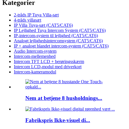
Kategorier
2-tråds IP Tuya Villa-sæt
4-tråds villasæt
IP Villa Tuya-sæt (CAT5/CAT6)
IP Lejlighed Tuya Intercom System (CAT5/CAT6)
IP-intercom-system til lejlighed (CAT5/CAT6)
Analogt lejlighedsintercomsystem (CAT5/CAT6)
IP + analogt blandet intercom-system (CAT5/CAT6)
Audio Intercom-system
Intercom-mellemenhed
Intercom TFT LCD + berøringsskærm
Intercom LCD-modul med driverkort
Intercom-kameramodul
Nem at betjene 8 husholdnings...
Fabrikspris Ikke-visuel di...