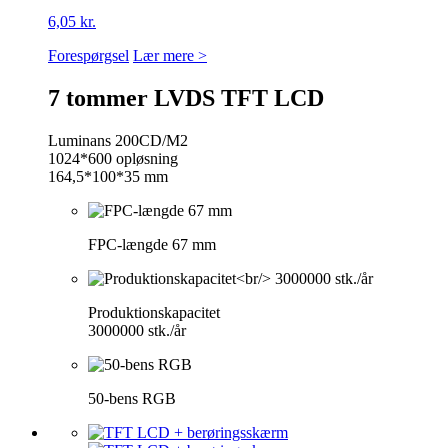
6,05 kr.
Forespørgsel
Lær mere >
7 tommer LVDS TFT LCD
Luminans 200CD/M2
1024*600 opløsning
164,5*100*35 mm
FPC-længde 67 mm
Produktionskapacitet
3000000 stk./år
50-bens RGB