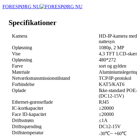
FORESPØRG NU
Specifikationer
Kamera
HD-IP-kamera med 
nattesyn
Opløsning
1080p, 2 MP
Vise
4,3 TFT LCD-skæ
Opløsning
480*272
Farve
sort og gylden
Materiale
Aluminiumslegering
Netværkstransmissionstilstand
TCP/IP-protokol
Forbindelse
KAT5/KAT6
Oplade
Ikke-standard POE-
(DC12-15V)
Ethernet-grænseflade
RJ45
IC-kortkapacitet
≥20000
Face ID-kapacitet
≤20000
Driftsstrøm
≤1A
Driftsspænding
DC12-15V
Driftstemperatur
-30℃~ +60℃