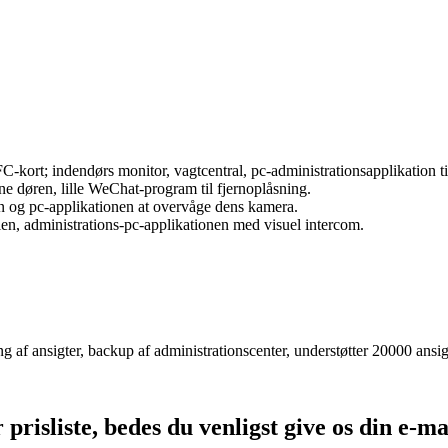
-kort; indendørs monitor, vagtcentral, pc-administrationsapplikation 
e døren, lille WeChat-program til fjernoplåsning.
n og pc-applikationen at overvåge dens kamera.
en, administrations-pc-applikationen med visuel intercom.
ing af ansigter, backup af administrationscenter, understøtter 20000 an
risliste, bedes du venligst give os din e-mai