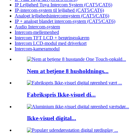
IP Lejlighed Tuya Intercom System (CAT5/CAT6)
IP-intercom-system til lejlighed (CAT5/CAT6)
Analogt lejlighedsintercomsystem (CAT5/CAT6)
IP + analogt blandet intercom-system (CAT5/CAT6)
Audio Intercom-system
Intercom-mellemenhed
Intercom TFT LCD + berøringsskærm
Intercom LCD-modul med driverkort
Intercom-kameramodul
Nem at betjene 8 husholdnings...
Fabrikspris Ikke-visuel di...
Ikke-visuel digital...