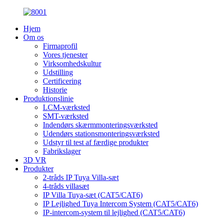
Hjem
Om os
Firmaprofil
Vores tjenester
Virksomhedskultur
Udstilling
Certificering
Historie
Produktionslinie
LCM-værksted
SMT-værksted
Indendørs skærmmonteringsværksted
Udendørs stationsmonteringsværksted
Udstyr til test af færdige produkter
Fabrikslager
3D VR
Produkter
2-tråds IP Tuya Villa-sæt
4-tråds villasæt
IP Villa Tuya-sæt (CAT5/CAT6)
IP Lejlighed Tuya Intercom System (CAT5/CAT6)
IP-intercom-system til lejlighed (CAT5/CAT6)