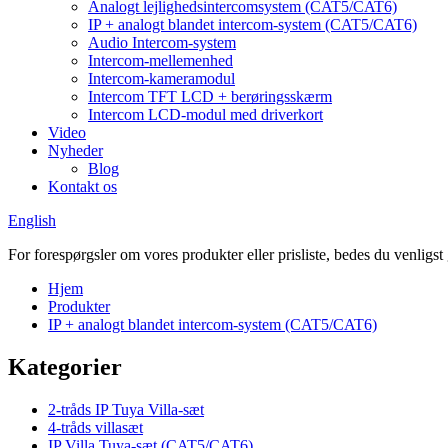
Analogt lejlighedsintercomsystem (CAT5/CAT6)
IP + analogt blandet intercom-system (CAT5/CAT6)
Audio Intercom-system
Intercom-mellemenhed
Intercom-kameramodul
Intercom TFT LCD + berøringsskærm
Intercom LCD-modul med driverkort
Video
Nyheder
Blog
Kontakt os
English
For forespørgsler om vores produkter eller prisliste, bedes du venligst 
Hjem
Produkter
IP + analogt blandet intercom-system (CAT5/CAT6)
Kategorier
2-tråds IP Tuya Villa-sæt
4-tråds villasæt
IP Villa Tuya-sæt (CAT5/CAT6)