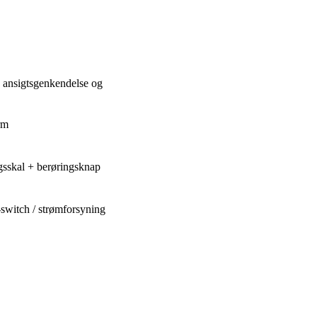
ansigtsgenkendelse og
rm
sskal + berøringsknap
switch / strømforsyning