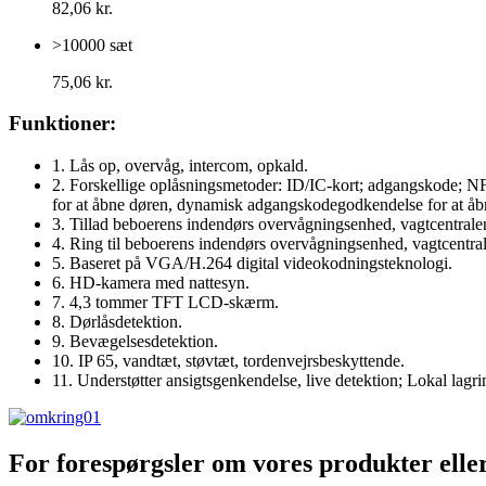
82,06 kr.
>10000 sæt
75,06 kr.
Funktioner:
1. Lås op, overvåg, intercom, opkald.
2. Forskellige oplåsningsmetoder: ID/IC-kort; adgangskode; NFC
for at åbne døren, dynamisk adgangskodegodkendelse for at åbn
3. Tillad beboerens indendørs overvågningsenhed, vagtcentrale
4. Ring til beboerens indendørs overvågningsenhed, vagtcentral
5. Baseret på VGA/H.264 digital videokodningsteknologi.
6. HD-kamera med nattesyn.
7. 4,3 tommer TFT LCD-skærm.
8. Dørlåsdetektion.
9. Bevægelsesdetektion.
10. IP 65, vandtæt, støvtæt, tordenvejrsbeskyttende.
11. Understøtter ansigtsgenkendelse, live detektion; Lokal lagr
For forespørgsler om vores produkter eller p