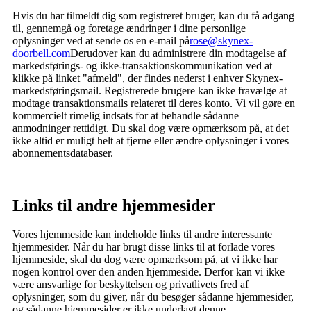
Hvis du har tilmeldt dig som registreret bruger, kan du få adgang
til, gennemgå og foretage ændringer i dine personlige
oplysninger ved at sende os en e-mail på
rose@skynex-
doorbell.com
Derudover kan du administrere din modtagelse af
markedsførings- og ikke-transaktionskommunikation ved at
klikke på linket "afmeld", der findes nederst i enhver Skynex-
markedsføringsmail. Registrerede brugere kan ikke fravælge at
modtage transaktionsmails relateret til deres konto. Vi vil gøre en
kommercielt rimelig indsats for at behandle sådanne
anmodninger rettidigt. Du skal dog være opmærksom på, at det
ikke altid er muligt helt at fjerne eller ændre oplysninger i vores
abonnementsdatabaser.
Links til andre hjemmesider
Vores hjemmeside kan indeholde links til andre interessante
hjemmesider. Når du har brugt disse links til at forlade vores
hjemmeside, skal du dog være opmærksom på, at vi ikke har
nogen kontrol over den anden hjemmeside. Derfor kan vi ikke
være ansvarlige for beskyttelsen og privatlivets fred af
oplysninger, som du giver, når du besøger sådanne hjemmesider,
og sådanne hjemmesider er ikke underlagt denne