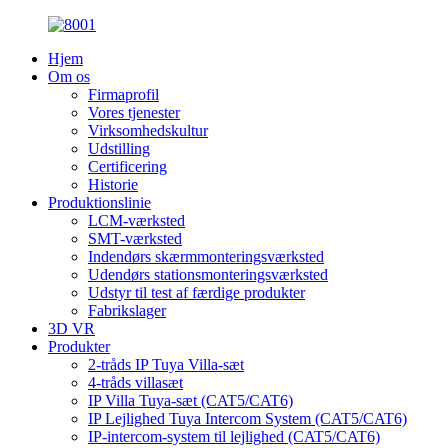
Hjem
Om os
Firmaprofil
Vores tjenester
Virksomhedskultur
Udstilling
Certificering
Historie
Produktionslinie
LCM-værksted
SMT-værksted
Indendørs skærmmonteringsværksted
Udendørs stationsmonteringsværksted
Udstyr til test af færdige produkter
Fabrikslager
3D VR
Produkter
2-tråds IP Tuya Villa-sæt
4-tråds villasæt
IP Villa Tuya-sæt (CAT5/CAT6)
IP Lejlighed Tuya Intercom System (CAT5/CAT6)
IP-intercom-system til lejlighed (CAT5/CAT6)