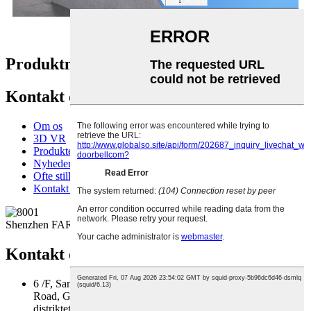
Produktmærker
Kontakt os
Om os
3D VR
Produkter
Nyheder
Ofte stillede spørgsmål
Kontakt os
Shenzhen FARHD Tech Co., Ltd.
Kontakt os
6 /F, Sanhe Videnskabs- og Teknologipark, nr. 1, Sanhe
Road, Gaofeng Community, Dalang Street, Longhua-
distriktet, Shenzhen City, Guangdong-provinsen, Kina