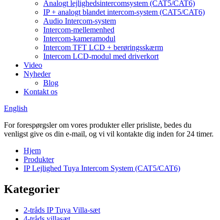
Analogt lejlighedsintercomsystem (CAT5/CAT6)
IP + analogt blandet intercom-system (CAT5/CAT6)
Audio Intercom-system
Intercom-mellemenhed
Intercom-kameramodul
Intercom TFT LCD + berøringsskærm
Intercom LCD-modul med driverkort
Video
Nyheder
Blog
Kontakt os
English
For forespørgsler om vores produkter eller prisliste, bedes du
venligst give os din e-mail, og vi vil kontakte dig inden for 24 timer.
Hjem
Produkter
IP Lejlighed Tuya Intercom System (CAT5/CAT6)
Kategorier
2-tråds IP Tuya Villa-sæt
4-tråds villasæt