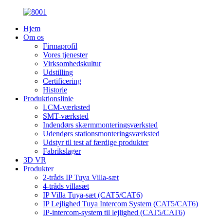
Hjem
Om os
Firmaprofil
Vores tjenester
Virksomhedskultur
Udstilling
Certificering
Historie
Produktionslinie
LCM-værksted
SMT-værksted
Indendørs skærmmonteringsværksted
Udendørs stationsmonteringsværksted
Udstyr til test af færdige produkter
Fabrikslager
3D VR
Produkter
2-tråds IP Tuya Villa-sæt
4-tråds villasæt
IP Villa Tuya-sæt (CAT5/CAT6)
IP Lejlighed Tuya Intercom System (CAT5/CAT6)
IP-intercom-system til lejlighed (CAT5/CAT6)