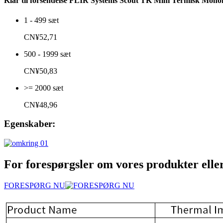
Klar til forsendelse FLIR Systems Scout TK Mini Termisk Mon
1 - 499 sæt
CN¥52,71
500 - 1999 sæt
CN¥50,83
>= 2000 sæt
CN¥48,96
Egenskaber:
For forespørgsler om vores produkter eller p
FORESPØRG NU