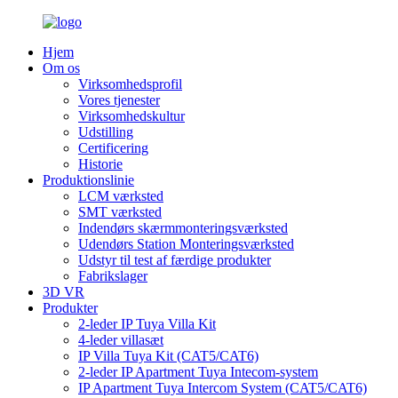
Hjem
Om os
Virksomhedsprofil
Vores tjenester
Virksomhedskultur
Udstilling
Certificering
Historie
Produktionslinie
LCM værksted
SMT værksted
Indendørs skærmmonteringsværksted
Udendørs Station Monteringsværksted
Udstyr til test af færdige produkter
Fabrikslager
3D VR
Produkter
2-leder IP Tuya Villa Kit
4-leder villasæt
IP Villa Tuya Kit (CAT5/CAT6)
2-leder IP Apartment Tuya Intecom-system
IP Apartment Tuya Intercom System (CAT5/CAT6)