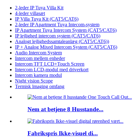
2-leder IP Tuya Villa Kit
4-leder villasæt
IP Villa Tuya Kit (CAT5/CAT6)
2-leder IP Apartment Tuya Intecom-system
IP Apartment Tuya Intercom System (CAT5/CAT6)
IP lejlighed intercom system (CAT5/CAT6)
Analogt lejlighedssamtaleanlæg (CAT5/CAT6))
IP + Analog Mixed Intercom System (CAT5/CAT6)
Audio Intercom System
Intercom mellem enheder
Intercom TFT LCD+Touch Screen
Intercom LCD-modul med driverkort
Intercom kamera modul
Night vision Scope
Termisk lmaging omfang
Nem at betjene 8 Husstande...
Fabrikspris Ikke-visuel di...