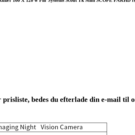
okulær 160 X 120 w Flir Systems Scout Tk Mini SCOPE FARHD rø
risliste, bedes du efterlade din e-mail til os